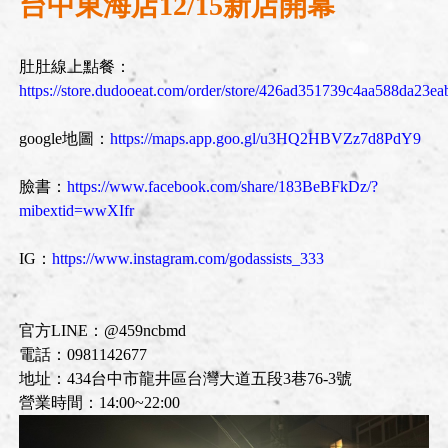
台中東海店12/15新店開幕
肚肚線上點餐：
https://store.dudooeat.com/order/store/426ad351739c4aa588da23e
google地圖：
https://maps.app.goo.gl/u3HQ2HBVZz7d8PdY9
臉書：
https://www.facebook.com/share/183BeBFkDz/?
mibextid=wwXIfr
IG：
https://www.instagram.com/godassists_333
官方LINE：@459ncbmd
電話：0981142677
地址：434台中市龍井區台灣大道五段3巷76-3號
營業時間：14:00~22:00