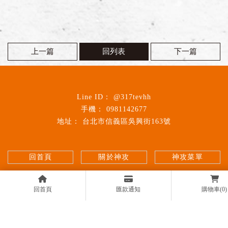
上一篇
回列表
下一篇
@317tevhh
0981142677
台北市信義區吳興街163號
回首頁
關於神攻
神攻菜單
美味一覽
門市據點
最新消息
回首頁
匯款通知
購物車(0)
加盟資訊
夥伴招募
聯絡我們